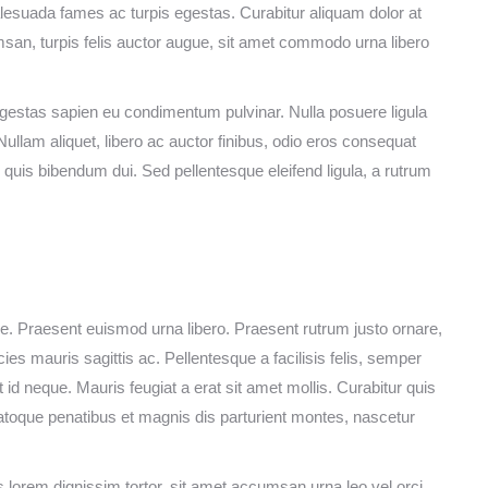
alesuada fames ac turpis egestas. Curabitur aliquam dolor at
an, turpis felis auctor augue, sit amet commodo urna libero
is egestas sapien eu condimentum pulvinar. Nulla posuere ligula
Nullam aliquet, libero ac auctor finibus, odio eros consequat
 quis bibendum dui. Sed pellentesque eleifend ligula, a rutrum
e. Praesent euismod urna libero. Praesent rutrum justo ornare,
tricies mauris sagittis ac. Pellentesque a facilisis felis, semper
 id neque. Mauris feugiat a erat sit amet mollis. Curabitur quis
atoque penatibus et magnis dis parturient montes, nascetur
s lorem dignissim tortor, sit amet accumsan urna leo vel orci.