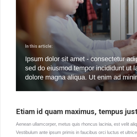
In this article:
Ipsum dolor sit amet - consectetur adip
sed do eiusmod tempor incididunt ut l
dolore magna aliqua. Ut enim ad min
Etiam id quam maximus, tempus just
Aenean ullamcorper, metus quis rhoncus lacinia, est velit alique
Vestibulum ante ipsum primis in faucibus orci luctus et ultri