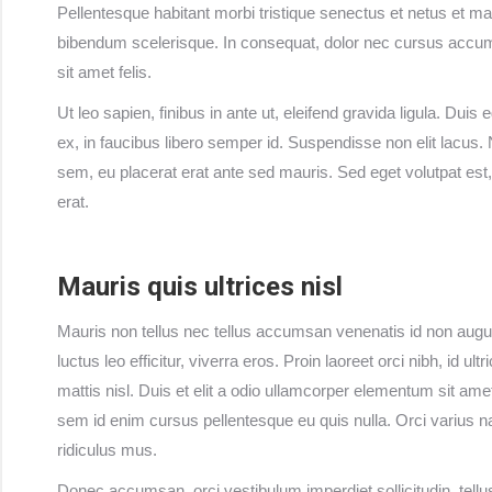
Pellentesque habitant morbi tristique senectus et netus et m
bibendum scelerisque. In consequat, dolor nec cursus accums
sit amet felis.
Ut leo sapien, finibus in ante ut, eleifend gravida ligula. Du
ex, in faucibus libero semper id. Suspendisse non elit lacus. 
sem, eu placerat erat ante sed mauris. Sed eget volutpat est,
erat.
Mauris quis ultrices nisl
Mauris non tellus nec tellus accumsan venenatis id non augu
luctus leo efficitur, viverra eros. Proin laoreet orci nibh, id ul
mattis nisl. Duis et elit a odio ullamcorper elementum sit amet
sem id enim cursus pellentesque eu quis nulla. Orci varius n
ridiculus mus.
Donec accumsan, orci vestibulum imperdiet sollicitudin, tellu