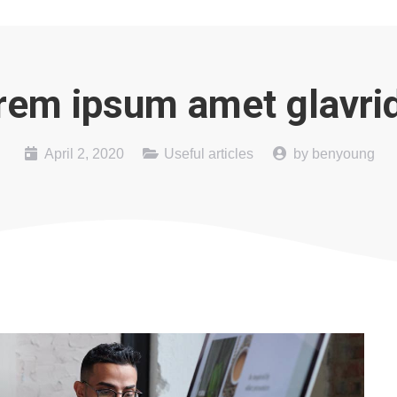
rem ipsum amet glavrid
April 2, 2020
Useful articles
by
benyoung