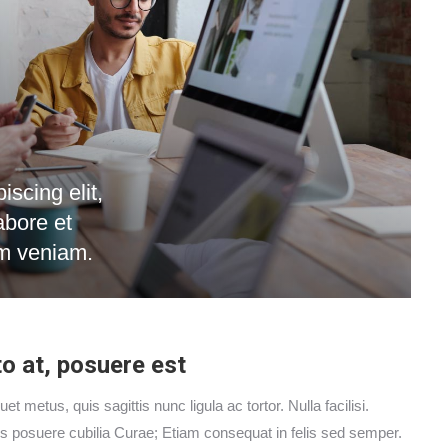
iscing elit,
abore et
im veniam.
o at, posuere est
t metus, quis sagittis nunc ligula ac tortor. Nulla facilisi.
ces posuere cubilia Curae; Etiam consequat in felis sed semper.