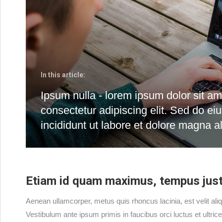
In this article:
Ipsum nulla - lorem ipsum dolor sit am
consectetur adipiscing elit. Sed do e
incididunt ut labore et dolore magna a
Etiam id quam maximus, tempus just
Aenean ullamcorper, metus quis rhoncus lacinia, est velit alique
Vestibulum ante ipsum primis in faucibus orci luctus et ultri