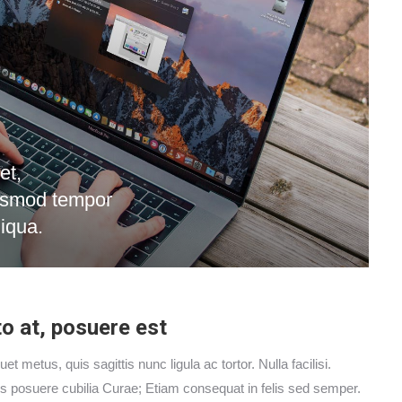
et,
iusmod tempor
liqua.
o at, posuere est
t metus, quis sagittis nunc ligula ac tortor. Nulla facilisi.
ces posuere cubilia Curae; Etiam consequat in felis sed semper.