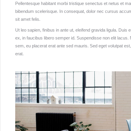
Pellentesque habitant morbi tristique senectus et netus et m
bibendum scelerisque. In consequat, dolor nec cursus accums
sit amet felis.
Ut leo sapien, finibus in ante ut, eleifend gravida ligula. Du
ex, in faucibus libero semper id. Suspendisse non elit lacus. 
sem, eu placerat erat ante sed mauris. Sed eget volutpat est,
erat.