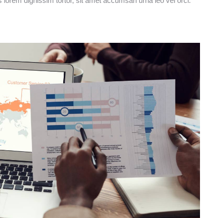
s lorem dignissim tortor, sit amet accumsan urna leo vel orci.