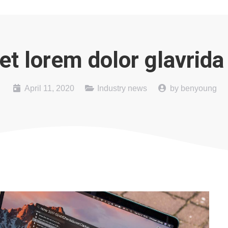
t lorem dolor glavrida
April 11, 2020
Industry news
by
benyoung