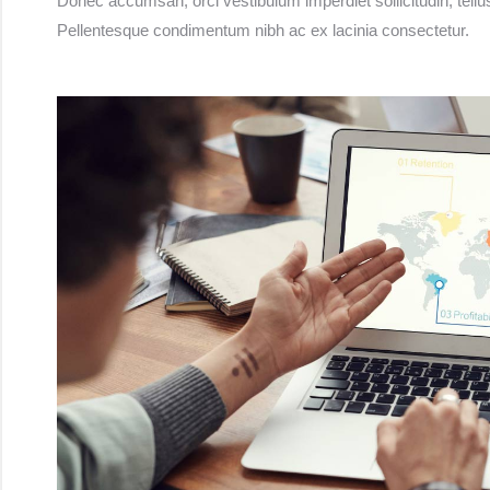
Donec accumsan, orci vestibulum imperdiet sollicitudin, tellu
Pellentesque condimentum nibh ac ex lacinia consectetur.