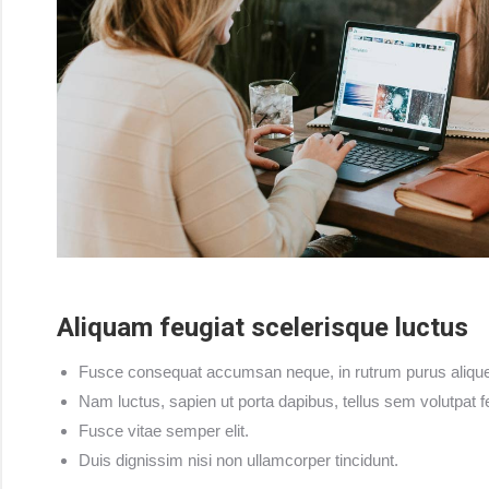
Aliquam feugiat scelerisque luctus
Fusce consequat accumsan neque, in rutrum purus aliquet
Nam luctus, sapien ut porta dapibus, tellus sem volutpat fe
Fusce vitae semper elit.
Duis dignissim nisi non ullamcorper tincidunt.