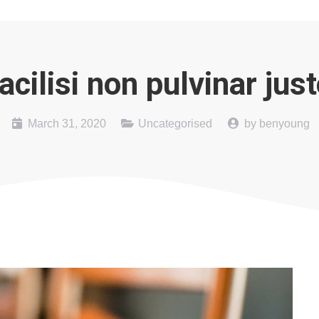
acilisi non pulvinar jus
March 31, 2020
Uncategorised
by
benyoung