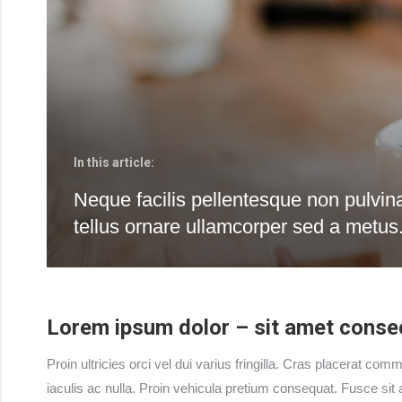
In this article:
Neque facilis pellentesque non pulvina
tellus ornare ullamcorper sed a metus
Lorem ipsum dolor – sit amet consect
Proin ultricies orci vel dui varius fringilla. Cras placerat co
iaculis ac nulla. Proin vehicula pretium consequat. Fusce s