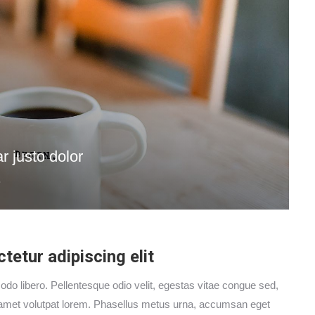
r justo dolor
.
etur adipiscing elit
mmodo libero. Pellentesque odio velit, egestas vitae congue sed,
it amet volutpat lorem. Phasellus metus urna, accumsan eget