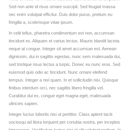
Sed non ante id risus ornare suscipit. Sed feugiat massa
nec enim volutpat efficitur. Duis dolor purus, pretium eu
fringilla a, scelerisque vitae ipsum.
In velit tellus, pharetra condimentum est non, accumsan
tincidunt ex. Aliquam et varius lectus. Mauris blandit lacinia
neque at congue. Integer sit amet accumsan est. Aenean
dignissim, dui in sagittis egestas, nunc sem malesuada dui,
sed tristique risus lectus a turpis. Donec eu nunc eros. Sed
euismod quis odio ac tincidunt. Nunc ornare eleifend
tempus. Integer a nisl quam. In et sollicitudin nisi. Quisque
finibus interdum orci, nec sagittis libero fringilla vel.
Curabitur dui ex, congue eget magna eget, malesuada
ultricies sapien.
Integer luctus lobortis nisi ut porttitor. Class aptent taciti
sociosqu ad litora torquent per conubia nostra, per inceptos
himenaeos. Vestibulum luctus nisi et elit volutpat pretium. In