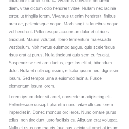
tincidunt sit amet id nunc. Vivamus convallis hendrerit
diam, vitae dictum odio hendrerit vitae. Nullam nec lacinia
tortor, ut fringilla lorem. Vivamus ut enim hendrerit, finibus
arcu ac, pellentesque neque. Morbi sagittis faucibus neque
vel hendrerit. Pellentesque accumsan dolor et ultrices
tincidunt. Mauris volutpat, libero fermentum malesuada
vestibulum, nibh metus euismod augue, quis scelerisque
risus erat at purus. Nulla tincidunt quis sem eu feugiat.
Suspendisse sed arcu luctus, egestas elit at, bibendum
dolor. Nulla et nulla dignissim, efficitur ipsum nec, dignissim
ipsum. Sed tempor urna a euismod lacinia. Fusce
elementum ipsum lorem.
Lorem ipsum dolor sit amet, consectetur adipiscing elit.
Pellentesque suscipit pharetra nunc, vitae ultrices lorem
imperdiet in. Donec rhoncus orci eros. Nunc ornare purus
tellus, non tincidunt justo facilisis eu. Aliquam erat volutpat.
Nulla et risus non mauris faucibus lacinia sit amet at ipsum.