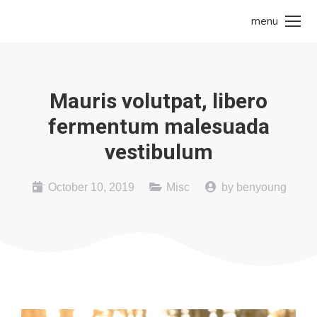
menu
Mauris volutpat, libero
fermentum malesuada
vestibulum
October 10, 2019
Misc
by
benyoung